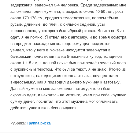
задержания, задержал 3-4 человека. Среди задержанных мне
запомнился один мужчина, в возрасте около 40-50 лет, рост
около 170-178 см, среднего телосложения, волосы тёмно-
русые, длинные, до плеч, с сильной сединой, усы
«эспаньолка», у которого был чёрный рюкзак. Во что он был
одет, я не помню. Я отвёл его к автозаку, и во время осмотра
на предмет нахождения колюще-режущих предметов,
увидел, что у него в рюкзаке находится завёрнутая в
банковский полиэтилен пачка 5-тысячных купюр, толщиной
около 1-1.5 см, к данной пачке был прикреплён зеленый лаер
с рукописным текстом. Что был за текст, я не знаю. Кто-то из
сотрудников, находящихся около автозака, осуществлял
видеосъемку, как я подводил данного мужчину к автозаку.
Данный мужчина мне запомнился потому, что он был
скромно одет, и находясь на митинге, имел при себе крупную
сумму денег, посчитал что этот мужчина мог оплачивать
действия участников беспорядков».
Рубрика:
Группа риска