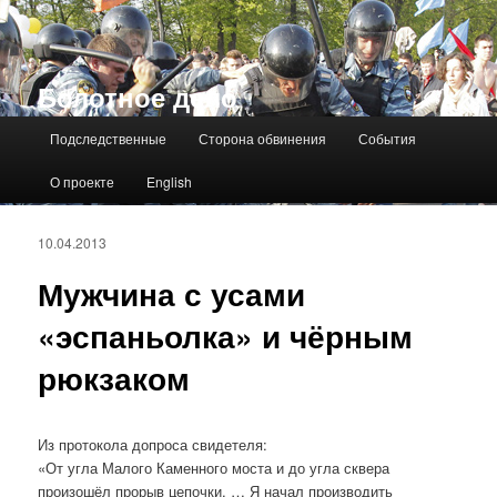
Болотное дело
Главное меню
Подследственные
Сторона обвинения
События
О проекте
English
10.04.2013
Мужчина с усами
«эспаньолка» и чёрным
рюкзаком
Из протокола допроса свидетеля:
«От угла Малого Каменного моста и до угла сквера
произошёл прорыв цепочки. … Я начал производить