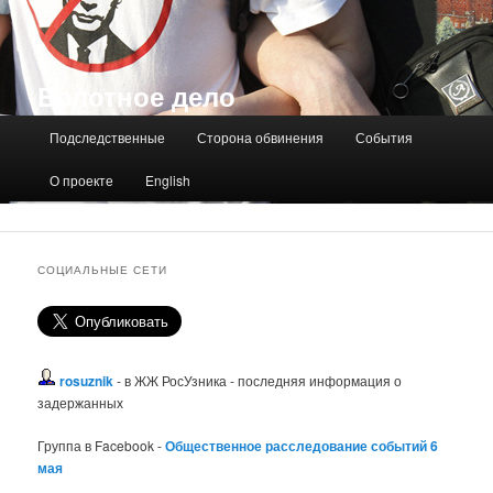
Болотное дело
Главное меню
Подследственные
Сторона обвинения
События
О проекте
English
СОЦИАЛЬНЫЕ СЕТИ
rosuznik
- в ЖЖ РосУзника - последняя информация о
задержанных
Группа в Facebook -
Общественное расследование событий 6
мая