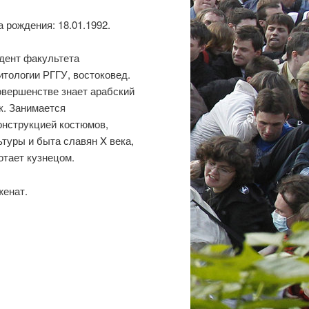
а рождения: 18.01.1992.
дент факультета
итологии РГГУ, востоковед.
овершенстве знает арабский
к. Занимается
онструкцией костюмов,
ьтуры и быта славян X века,
отает кузнецом.
женат.