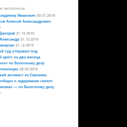
ИЕ МАТЕРИАЛЫ
Владимир Иванович
30.07.2019
ов Алексей Александрович
5
Дмитрий
21.12.2015
Александр
21.12.2015
Амирхан
21.12.2015
й суд отправил под
 арест на два месяца
ного по Болотному делу
епомнящих
26.02.2015
кий активист из Сергиева
ообщил о задержании своего
зможно — по Болотному делу
5