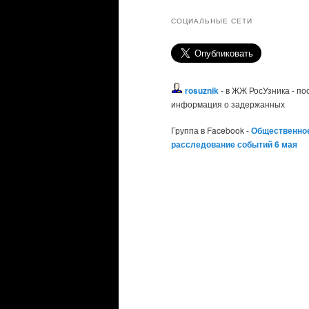
СОЦИАЛЬНЫЕ СЕТИ
rosuznik
- в ЖЖ РосУзника - п
информация о задержанных
Группа в Facebook -
Общественно
расследование событий 6 мая