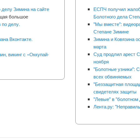
 делу Зимина на сайте
ЕСПЧ получил жалоб
щая большое
Болотного дела Степ
 по делу.
"Мы вместе": видеор
Степане Зимине
Зимина и Ковязина о
ана Вконтакте.
марта
Суд продлил арест С
ин, викинг с «Оккупай-
ноября
"Болотные узники": 
всех обвиняемых
"Беззащитная площад
свидетелях защиты
"Левые" в "болотном 
Лента.ру: "Неправил