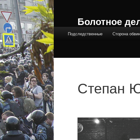
Болотное де
Главное меню
Подследственные
Сторона обви
Степан 