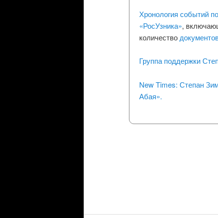
Хронология событий по
«РосУзника»
, включаю
количество
документов
Группа поддержки Степ
New Times: Степан Зим
Абая».