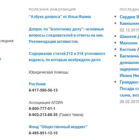
ПОЛЕЗНАЯ ИНФОРМАЦИЯ
ПОСЛЕДН
"Азбука допроса" от Ильи Яшина
Сердюк 
Кавешник
Допрос по "Болотному делу": основные
22.12.201
вопросы следователей и ответы на них.
Шашков 
оследняя
Рекомендации активистов.
Махонин 
Костоев 
Содержание статей 212 и 318 уголовного
Басманны
е
кодекса, по которым возбуждено дело
домашний
задержан
Юридическая помощь:
Ивана Н
Гражданс
РосУзник
Посада с
8-917-590-56-13
сына, во
26.02.201
Ассоциация АГОРА
8-800-777-01-1
8-903-213-88-35
(Павел Чиков)
Фонд "Общественный вердикт"
8-495-951-12-10