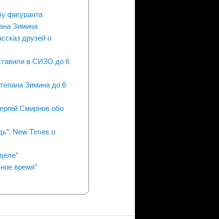
у фигуранта
ана Зимина
ассказ друзей о
ставили в СИЗО до 6
тепана Зимина до 6
Сергей Смирнов обо
ь": New Times о
деле"
ьное время"