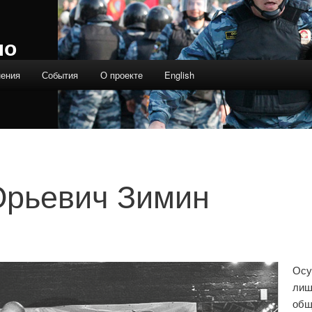
ло
нения
События
О проекте
English
Юрьевич Зимин
Осу
лиш
общ