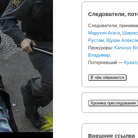
Следователи, по
Следователи, принима
Марукян Агаси
,
Широко
Рустам
,
Щукин Алекса
Прокуроры:
Кальчук В
Владимир
.
Потерпевший —
Куват
В чём обвиняется
Хроника преследования
Внешние ссылки