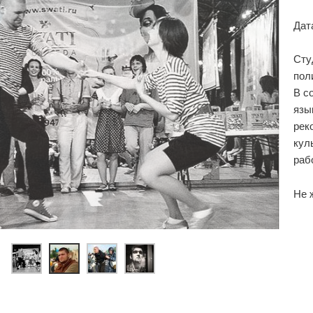
Дат
Сту
пол
В с
язы
рек
кул
раб
Не 