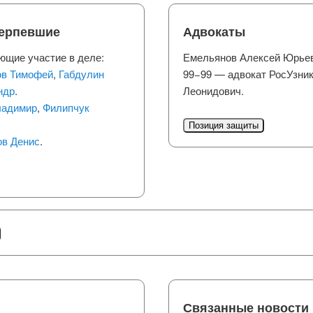
терпевшие
Адвокаты
ющие участие в деле:
Емельянов Алексей Юрьеви
в Тимофей
,
Габдулин
99−99 — адвокат РосУзни
ндр
.
Леонидович.
ладимир
,
Филипчук
Позиция защиты
ов Денис
.
Связанные новости