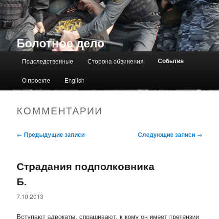
Болотное дело
Главное меню
События
Подследственные
Сторона обвинения
О проекте
English
КОММЕНТАРИИ
Навигация по записям
←
Предыдущие записи
Следующие записи
→
Страдания подполковника
Б.
7.10.2013
Вступают адвокаты, спрашивают, к кому он имеет претензии