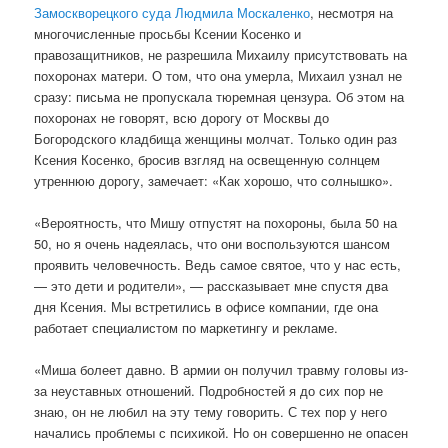
Замоскворецкого суда Людмила Москаленко
, несмотря на
многочисленные просьбы Ксении Косенко и
правозащитников, не разрешила Михаилу присутствовать на
похоронах матери. О том, что она умерла, Михаил узнал не
сразу: письма не пропускала тюремная цензура. Об этом на
похоронах не говорят, всю дорогу от Москвы до
Богородского кладбища женщины молчат. Только один раз
Ксения Косенко, бросив взгляд на освещенную солнцем
утреннюю дорогу, замечает: «Как хорошо, что солнышко».
«Вероятность, что Мишу отпустят на похороны, была 50 на
50, но я очень надеялась, что они воспользуются шансом
проявить человечность. Ведь самое святое, что у нас есть,
— это дети и родители», — рассказывает мне спустя два
дня Ксения. Мы встретились в офисе компании, где она
работает специалистом по маркетингу и рекламе.
«Миша болеет давно. В армии он получил травму головы из-
за неуставных отношений. Подробностей я до сих пор не
знаю, он не любил на эту тему говорить. С тех пор у него
начались проблемы с психикой. Но он совершенно не опасен