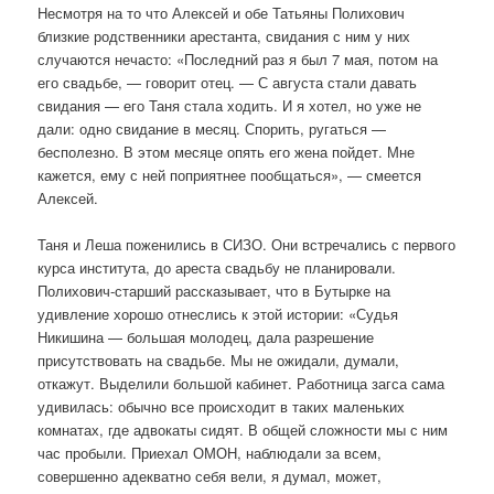
Несмотря на то что Алексей и обе Татьяны Полихович
близкие родственники арестанта, свидания с ним у них
случаются нечасто: «Последний раз я был 7 мая, потом на
его свадьбе, — говорит отец. — С августа стали давать
свидания — его Таня стала ходить. И я хотел, но уже не
дали: одно свидание в месяц. Спорить, ругаться —
бесполезно. В этом месяце опять его жена пойдет. Мне
кажется, ему с ней поприятнее пообщаться», — смеется
Алексей.
Таня и Леша поженились в СИЗО. Они встречались с первого
курса института, до ареста свадьбу не планировали.
Полихович-старший рассказывает, что в Бутырке на
удивление хорошо отнеслись к этой истории: «Судья
Никишина — большая молодец, дала разрешение
присутствовать на свадьбе. Мы не ожидали, думали,
откажут. Выделили большой кабинет. Работница загса сама
удивилась: обычно все происходит в таких маленьких
комнатах, где адвокаты сидят. В общей сложности мы с ним
час пробыли. Приехал ОМОН, наблюдали за всем,
совершенно адекватно себя вели, я думал, может,