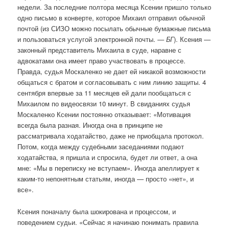
недели. За последние полтора месяца Ксении пришло только
одно письмо в конверте, которое Михаил отправил обычной
почтой (из СИЗО можно посылать обычные бумажные письма
и пользоваться услугой электронной почты.
— БГ
). Ксения —
законный представитель Михаила в суде, наравне с
адвокатами она имеет право участвовать в процессе.
Правда, судья Москаленко не дает ей никакой возможности
общаться с братом и согласовывать с ним линию защиты. 4
сентября впервые за 11 месяцев ей дали пообщаться с
Михаилом по видеосвязи 10 минут. В свиданиях судья
Москаленко Ксении постоянно отказывает: «Мотивация
всегда была разная. Иногда она в принципе не
рассматривала ходатайство, даже не приобщала протокол.
Потом, когда между судебными заседаниями подают
ходатайства, я пришла и спросила, будет ли ответ, а она
мне: «Мы в переписку не вступаем». Иногда апеллирует к
каким-то непонятным статьям, иногда — просто «нет», и
все».
Ксения поначалу была шокирована и процессом, и
поведением судьи. «Сейчас я начинаю понимать правила