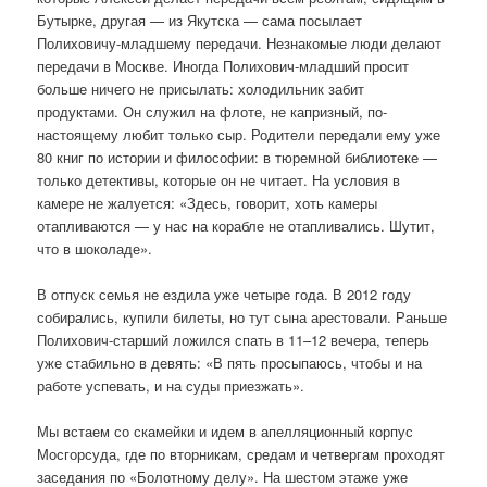
Бутырке, другая — из Якутска — сама посылает
Полиховичу-младшему передачи. Незнакомые люди делают
передачи в Москве. Иногда Полихович-младший просит
больше ничего не присылать: холодильник забит
продуктами. Он служил на флоте, не капризный, по-
настоящему любит только сыр. Родители передали ему уже
80 книг по истории и философии: в тюремной библиотеке —
только детективы, которые он не читает. На условия в
камере не жалуется: «Здесь, говорит, хоть камеры
отапливаются — у нас на корабле не отапливались. Шутит,
что в шоколаде».
В отпуск семья не ездила уже четыре года. В 2012 году
собирались, купили билеты, но тут сына арестовали. Раньше
Полихович-старший ложился спать в 11–12 вечера, теперь
уже стабильно в девять: «В пять просыпаюсь, чтобы и на
работе успевать, и на суды приезжать».
Мы встаем со скамейки и идем в апелляционный корпус
Мосгорсуда, где по вторникам, средам и четвергам проходят
заседания по «Болотному делу». На шестом этаже уже