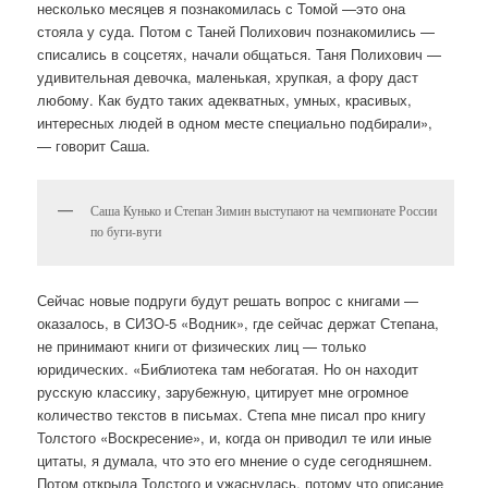
несколько месяцев я познакомилась с Томой —это она
стояла у суда. Потом с Таней Полихович познакомились —
списались в соцсетях, начали общаться. Таня Полихович —
удивительная девочка, маленькая, хрупкая, а фору даст
любому. Как будто таких адекватных, умных, красивых,
интересных людей в одном месте специально подбирали»,
— говорит Саша.
Саша Кунько и Степан Зимин выступают на чемпионате России
по буги-вуги
Сейчас новые подруги будут решать вопрос с книгами —
оказалось, в СИЗО-5 «Водник», где сейчас держат Степана,
не принимают книги от физических лиц — только
юридических. «Библиотека там небогатая. Но он находит
русскую классику, зарубежную, цитирует мне огромное
количество текстов в письмах. Степа мне писал про книгу
Толстого «Воскресение», и, когда он приводил те или иные
цитаты, я думала, что это его мнение о суде сегодняшнем.
Потом открыла Толстого и ужаснулась, потому что описание