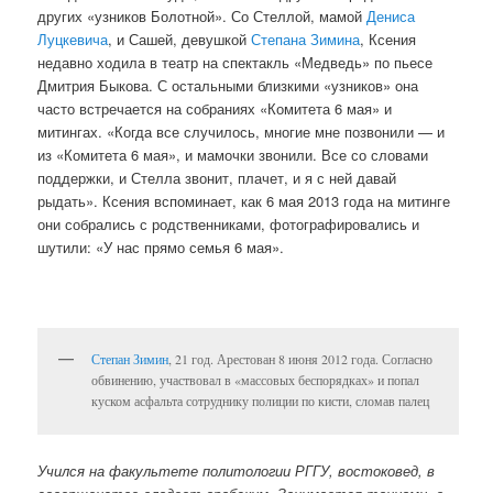
других «узников Болотной». Со Стеллой, мамой
Дениса
Луцкевича
, и Сашей, девушкой
Степана Зимина
, Ксения
недавно ходила в театр на спектакль «Медведь» по пьесе
Дмитрия Быкова. С остальными близкими «узников» она
часто встречается на собраниях «Комитета 6 мая» и
митингах. «Когда все случилось, многие мне позвонили — и
из «Комитета 6 мая», и мамочки звонили. Все со словами
поддержки, и Стелла звонит, плачет, и я с ней давай
рыдать». Ксения вспоминает, как 6 мая 2013 года на митинге
они собрались с родственниками, фотографировались и
шутили: «У нас прямо семья 6 мая».
Степан Зимин
, 21 год. Арестован 8 июня 2012 года. Согласно
обвинению, участвовал в «массовых беспорядках» и попал
куском асфальта сотруднику полиции по кисти, сломав палец
Учился на факультете политологии РГГУ, востоковед, в