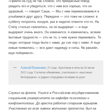
«Прийти на суд не так сложно, это прекрасный повод
увидеть его и убедиться, что с ним все хорошо, что он
здоровый, — говорит Саша. — Мы с ним перемахиваемся и
улыбаемся друг другу. Передачи — это тоже не сложно: в
субботу потратить полдня, раз в неделю отвезти что-то. На
Степу столько свалилось, но он выдержал — и еще
выдержит очень много. Он изменился, я изменилась, всякие
бытовые трудности — это не то, о чем нужно переживать. Те
люди, которые тогда были с нами, до сих пор с нами. А еще
новые появились — все дают надежду и силы. No pasarán,
еще поборемся».
Алексей Полихович
, 23 года. Арестован в ночь на 26 июля
2012 года. Согласно обвинению, участвовал в «массовых
беспорядках» и ударил сотрудника полиции по руке
Служил на флоте. Учился в Российском государственном
социальном университете на кафедре психологии и
конфликтологии. До ареста работал старшим курьером.
Участвовал во всех зимних митингах протеста, был на