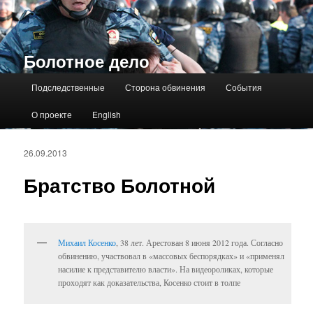
Болотное дело
Главное меню
Подследственные
Сторона обвинения
События
О проекте
English
26.09.2013
Братство Болотной
Михаил Косенко
, 38 лет. Арестован 8 июня 2012 года. Согласно
обвинению, участвовал в «массовых беспорядках» и «применял
насилие к представителю власти». На видеороликах, которые
проходят как доказательства, Косенко стоит в толпе