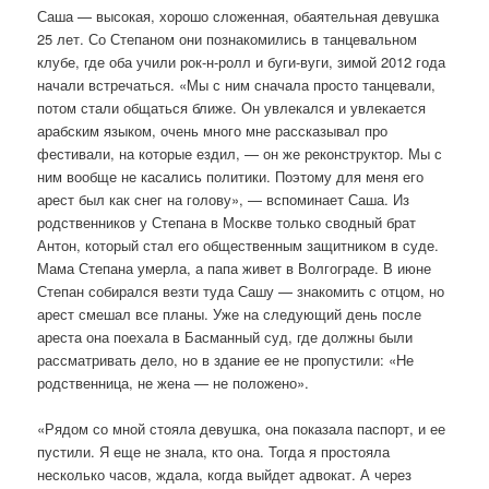
Саша — высокая, хорошо сложенная, обаятельная девушка
25 лет. Со Степаном они познакомились в танцевальном
клубе, где оба учили рок-н-ролл и буги-вуги, зимой 2012 года
начали встречаться. «Мы с ним сначала просто танцевали,
потом стали общаться ближе. Он увлекался и увлекается
арабским языком, очень много мне рассказывал про
фестивали, на которые ездил, — он же реконструктор. Мы с
ним вообще не касались политики. Поэтому для меня его
арест был как снег на голову», — вспоминает Саша. Из
родственников у Степана в Москве только сводный брат
Антон, который стал его общественным защитником в суде.
Мама Степана умерла, а папа живет в Волгограде. В июне
Степан собирался везти туда Сашу — знакомить с отцом, но
арест смешал все планы. Уже на следующий день после
ареста она поехала в Басманный суд, где должны были
рассматривать дело, но в здание ее не пропустили: «Не
родственница, не жена — не положено».
«Рядом со мной стояла девушка, она показала паспорт, и ее
пустили. Я еще не знала, кто она. Тогда я простояла
несколько часов, ждала, когда выйдет адвокат. А через