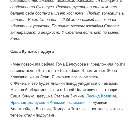
совершенстве владеет арабским. Занимается танцами, в
особенности буги-вуги. Реконструктор со стажем: сам
делает себе доспехи и шьет костюмы. Любит готовить и
читать. Рост Степана — 2,05 м, он самый высокий из
«болотных узников». По политическим взглядам Степан
антифашист и анархист. У Степана есть кот по имени
Котя
Саша Кунько, подруга
«Мне позвонила сейчас Тома Белоусова и предложила пойти
на спектакль «Вятлаг» в «Театр.doc». В нем играет Женя
Ковязина, жена Лени. Я наконец познакомлюсь
с Женей, и это будет лишний повод увидеться с Тамарой.
Мы с ней общаемся, как и с Таней Полихович», — говорит
Саша Кунько, девушка Степана Зимина.
Леонид Ковязин
,
Ярослав Белоусов
и
Алексей Полихович
— «узники
Болотной», а Евгения, Тамара и Татьяна — их жены, которые
теперь стали подругами.