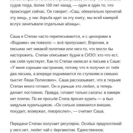
судов тогда, более 100 лет назад, — один в один то, что
происходит сейчас. Он говорит: «Саш, обязательно прочитай
эту вещь, у нас борьба идет за эту книгу, мы всей камерой
вслух зачитывали отдельные абзацы».
Саша и Степан часто переписываются, и с цензорами в
«Воднике» им повезло — всё пропускают. Впрочем, в
письмах нет никакой политики или чего-то, что могло бы
насторожить. Степан описывает будни в СИЗО: кто что ест,
как себя чувствует. Как-то Степан написал в письме к Саше:
«У меня хорошее настроение, потому что я получил от тебя
два письма, а впереди поднимается по ступеням и смешно
пыхтит Леша Полихович». Саша рассказывает, что в тюрьме
Степан много готовит. Он и раньше это любил, а теперь
делает постоянно. Правда, готовит только салаты: в камере
нет плитки. По ее просьбе Степа бросил курить — а был
заядлым курильщиком. «Он сильно изменился внешне,
похудел, возмужал, повзрослел», — считает Саша.
Передачи Степан получает регулярно. Особых предпочтений
у него нет, любит чай с бергамотом. Единственное,