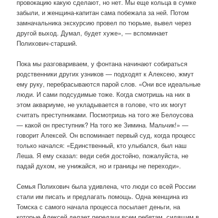
провокацию какую сделают, но нет. Мы еще кольца в сумке
забыли, и женщина-капитан сама побежала за ней. Потом
замначальника экскурсию провел по тюрьме, вывел через
другой выход. Думал, будет хуже», — вспоминает
Полихович-старший.
Пока мы разговариваем, у фонтана начинают собираться
родственники других узников — подходят к Алексею, жмут
ему руку, перебрасываются парой слов. «Они все идеальные
люди. И сами подсудимые тоже. Когда смотришь на них в
этом аквариуме, не укладывается в голове, что их могут
считать преступниками. Посмотришь на того же Белоусова
— какой он преступник? На того же Зимина. Мальчик!» —
говорит Алексей. Он вспоминает первый суд, когда процесс
только начался: «Единственный, кто улыбался, был наш
Леша. Я ему сказал: веди себя достойно, пожалуйста, не
падай духом, не унижайся, но и границы не переходи».
Семья Полихович была удивлена, что люди со всей России
стали им писать и предлагать помощь. Одна женщина из
Томска с самого начала процесса посылает деньги, на
которые Алексей делает передачи всем ребятам, сидящим в