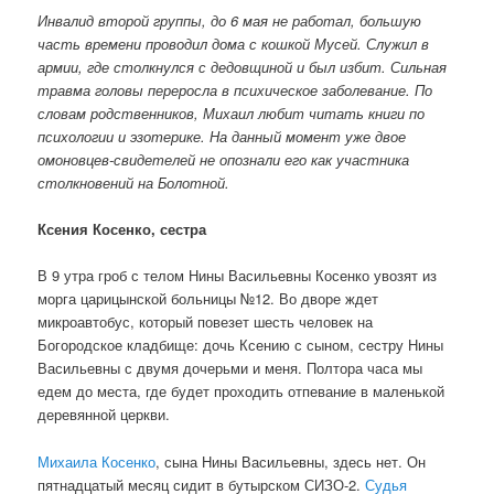
Инвалид второй группы, до 6 мая не работал, большую
часть времени проводил дома с кошкой Мусей. Служил в
армии, где столкнулся с дедовщиной и был избит. Сильная
травма головы переросла в психическое заболевание. По
словам родственников, Михаил любит читать книги по
психологии и эзотерике. На данный момент уже двое
омоновцев-свидетелей не опознали его как участника
столкновений на Болотной.
Ксения Косенко, сестра
В 9 утра гроб с телом Нины Васильевны Косенко увозят из
морга царицынской больницы №12. Во дворе ждет
микроавтобус, который повезет шесть человек на
Богородское кладбище: дочь Ксению с сыном, сестру Нины
Васильевны с двумя дочерьми и меня. Полтора часа мы
едем до места, где будет проходить отпевание в маленькой
деревянной церкви.
Михаила Косенко
, сына Нины Васильевны, здесь нет. Он
пятнадцатый месяц сидит в бутырском СИЗО-2.
Судья