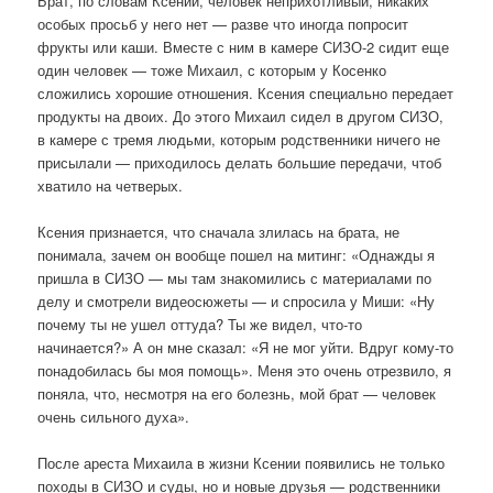
Брат, по словам Ксении, человек неприхотливый, никаких
особых просьб у него нет — разве что иногда попросит
фрукты или каши. Вместе с ним в камере СИЗО-2 сидит еще
один человек — тоже Михаил, с которым у Косенко
сложились хорошие отношения. Ксения специально передает
продукты на двоих. До этого Михаил сидел в другом СИЗО,
в камере с тремя людьми, которым родственники ничего не
присылали — приходилось делать большие передачи, чтоб
хватило на четверых.
Ксения признается, что сначала злилась на брата, не
понимала, зачем он вообще пошел на митинг: «Однажды я
пришла в СИЗО — мы там знакомились с материалами по
делу и смотрели видеосюжеты — и спросила у Миши: «Ну
почему ты не ушел оттуда? Ты же видел, что-то
начинается?» А он мне сказал: «Я не мог уйти. Вдруг кому-то
понадобилась бы моя помощь». Меня это очень отрезвило, я
поняла, что, несмотря на его болезнь, мой брат — человек
очень сильного духа».
После ареста Михаила в жизни Ксении появились не только
походы в СИЗО и суды, но и новые друзья — родственники