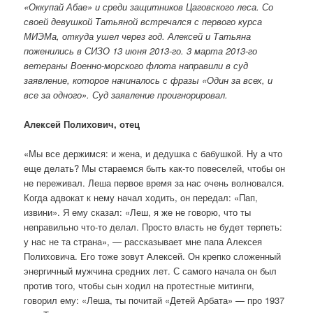
«Оккупай Абае» и среди защитников Цаговского леса. Со
своей девушкой Татьяной встречался с первого курса
МИЭМа, откуда ушел через год. Алексей и Татьяна
поженились в СИЗО 13 июня 2013-го. 3 марта 2013-го
ветераны Военно-морского флота направили в суд
заявление, которое начиналось с фразы «Один за всех, и
все за одного». Суд заявление проигнорировал.
Алексей Полихович, отец
«Мы все держимся: и жена, и дедушка с бабушкой. Ну а что
еще делать? Мы стараемся быть как-то повеселей, чтобы он
не переживал. Леша первое время за нас очень волновался.
Когда адвокат к нему начал ходить, он передал: «Пап,
извини». Я ему сказал: «Леш, я же не говорю, что ты
неправильно что-то делал. Просто власть не будет терпеть:
у нас не та страна», — рассказывает мне папа Алексея
Полиховича. Его тоже зовут Алексей. Он крепко сложенный
энергичный мужчина средних лет. С самого начала он был
против того, чтобы сын ходил на протестные митинги,
говорил ему: «Леша, ты почитай «Детей Арбата» — про 1937