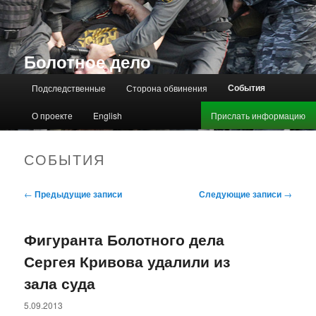
Болотное дело
Главное меню
События
Подследственные
Сторона обвинения
О проекте
English
Прислать информацию
СОБЫТИЯ
Навигация по записям
←
Предыдущие записи
Следующие записи
→
Фигуранта Болотного дела
Сергея Кривова удалили из
зала суда
5.09.2013