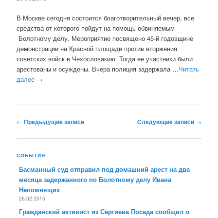
В Москве сегодня состоится благотворительный вечер, все
средства от которого пойдут на помощь обвиняемым
Болотному делу. Мероприятие посвящено 45-й годовщине
демонстрации на Красной площади против вторжения
советских войск в Чехословакию. Тогда ее участники были
арестованы и осуждены. Вчера полиция задержала …
Читать
далее
→
Навигация по записям
←
Предыдущие записи
Следующие записи
→
СОБЫТИЯ
Басманный суд отправил под домашний арест на два
месяца задержанного по Болотному делу Ивана
Непомнящих
26.02.2015
Гражданский активист из Сергиева Посада сообщил о