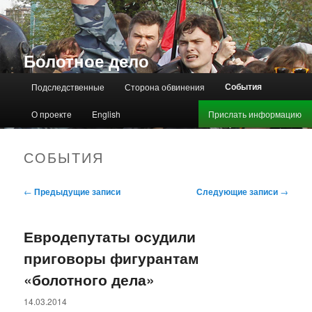
Болотное дело
Главное меню
События
Подследственные
Сторона обвинения
О проекте
English
Прислать информацию
СОБЫТИЯ
Навигация по записям
←
Предыдущие записи
Следующие записи
→
Евродепутаты осудили
приговоры фигурантам
«болотного дела»
14.03.2014