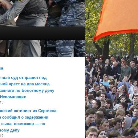
ИЯ
нный суд отправил под
ний арест на два месяца
жанного по Болотному делу
 Непомнящих
015
нский активист из Сергиева
а сообщил о задержании
о сына, возможно — по
ному делу
015