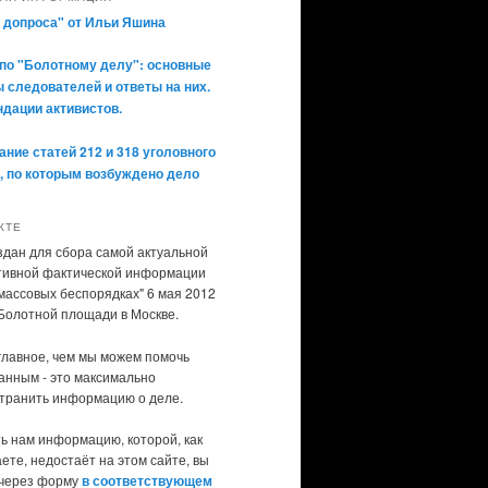
 допроса" от Ильи Яшина
по "Болотному делу": основные
 следователей и ответы на них.
дации активистов.
ние статей 212 и 318 уголовного
, по которым возбуждено дело
КТЕ
здан для сбора самой актуальной
тивной фактической информации
"массовых беспорядках" 6 мая 2012
 Болотной площади в Москве.
главное, чем мы можем помочь
анным - это максимально
транить информацию о деле.
ь нам информацию, которой, как
ете, недостаёт на этом сайте, вы
через форму
в соответствующем