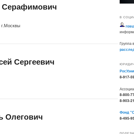
н Серафимович
В СОЦИ
 г.Москвы
rosu
информ
Группа 
расслед
сей Сергеевич
ЮРИДИ
РосУзни
8-917-5
Ассоци
8-800-7
8-903-2
Фонд "
ь Олегович
8-495-9
ПОЛЕЗН