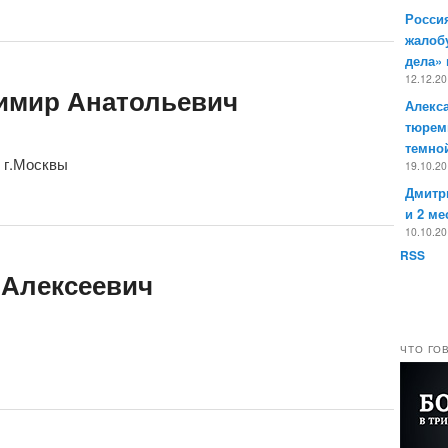
Россия
жалоб
дела»
12.12.2
имир Анатольевич
Алекс
тюрем
темно
 г.Москвы
19.10.2
Дмитр
и 2 ме
10.10.2
RSS
 Алексеевич
ЧТО ГО