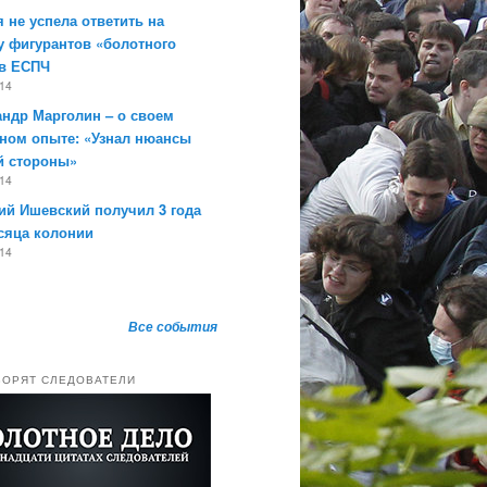
 не успела ответить на
у фигурантов «болотного
 в ЕСПЧ
014
андр Марголин – о своем
ном опыте: «Узнал нюансы
й стороны»
014
ий Ишевский получил 3 года
сяца колонии
014
Все события
ВОРЯТ СЛЕДОВАТЕЛИ