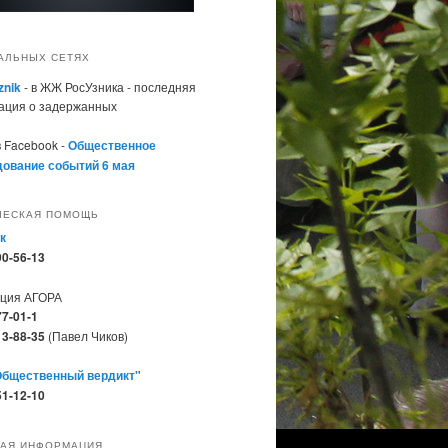
АЛЬНЫХ СЕТЯХ
znik
- в ЖЖ РосУзника - последняя
ация о задержанных
в Facebook -
Общественное
ование событий 6 мая
ЧЕСКАЯ ПОМОЩЬ
к
90-56-13
ация АГОРА
77-01-1
13-88-35
(Павел Чиков)
Общественный вердикт"
51-12-10
АЯ ИНФОРМАЦИЯ