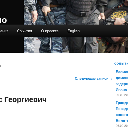
ло
нения
События
О проекте
English
А
СОБЫТ
Басма
домаш
Следующие записи
→
задер
Ивана
26.02.2
с Георгиевич
Гражда
Посад
своег
Болот
26.02.2