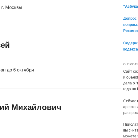
"Азбука
 г. Москвы
Допрос 
вопросы
Рекомен
сей
Содержа
кодекса
О ПРОЕ
ан до 6 октября
Сайт со
и объек
дела о 
года на
Сейчас 
ий Михайлович
арестов
распрос
Прислат
вы счита
можете 