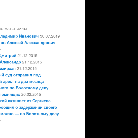
ИЕ МАТЕРИАЛЫ
Владимир Иванович
30.07.2019
ов Алексей Александрович
5
Дмитрий
21.12.2015
Александр
21.12.2015
Амирхан
21.12.2015
й суд отправил под
 арест на два месяца
ного по Болотному делу
епомнящих
26.02.2015
кий активист из Сергиева
ообщил о задержании своего
зможно — по Болотному делу
5