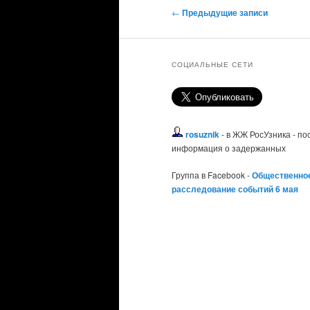
Навигация по записям
←
Предыдущие записи
СОЦИАЛЬНЫЕ СЕТИ
rosuznik
- в ЖЖ РосУзника - п
информация о задержанных
Группа в Facebook -
Общественно
расследование событий 6 мая