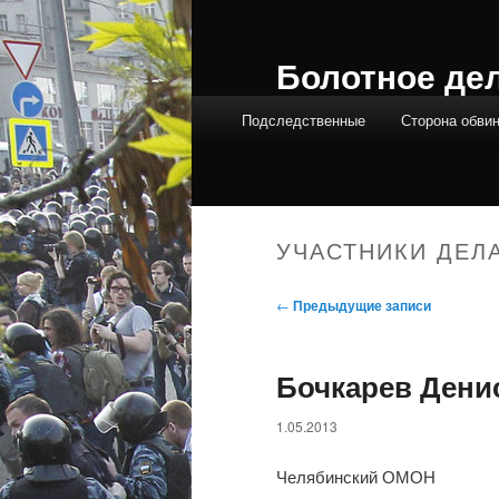
Болотное де
Главное меню
Подследственные
Сторона обви
УЧАСТНИКИ ДЕЛ
Навигация по записям
←
Предыдущие записи
Бочкарев Дени
1.05.2013
Челябинский ОМОН