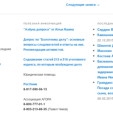
Следующие записи
→
ПОЛЕЗНАЯ ИНФОРМАЦИЯ
ПОСЛЕДН
"Азбука допроса" от Ильи Яшина
Сердюк 
Кавешник
Допрос по "Болотному делу": основные
22.12.201
вопросы следователей и ответы на них.
Шашков 
оследняя
Рекомендации активистов.
Махонин 
Костоев 
Содержание статей 212 и 318 уголовного
Басманны
е
кодекса, по которым возбуждено дело
домашний
задержан
Юридическая помощь:
Ивана Н
Гражданс
РосУзник
Посада с
8-917-590-56-13
сына, во
26.02.201
Ассоциация АГОРА
8-800-777-01-1
8-903-213-88-35
(Павел Чиков)