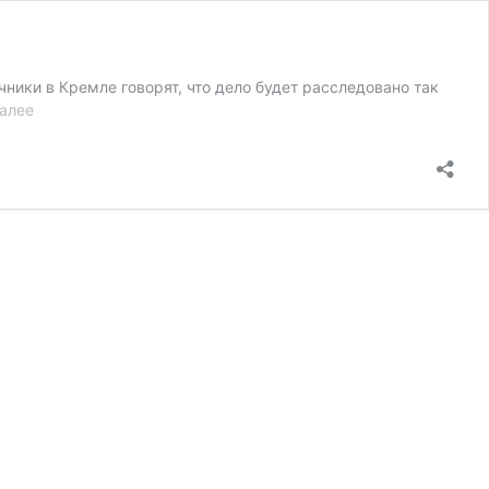
ики в Кремле говорят, что дело будет расследовано так
Андрей
далее
Козенко:
“Плохой
английский”