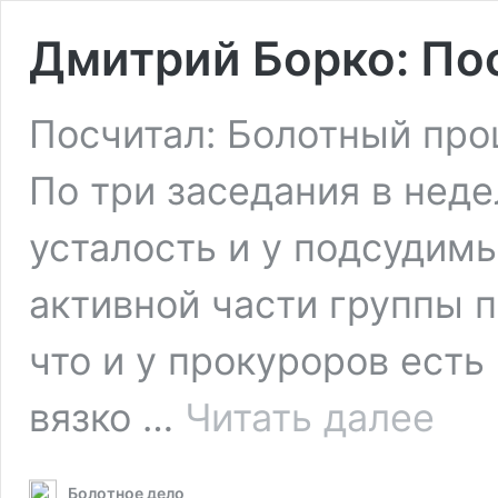
Дмитрий Борко: По
Посчитал: Болотный про
По три заседания в нед
усталость и у подсудимых
активной части группы 
что и у прокуроров есть
Дмитри
вязко …
Читать далее
Борко:
Постра
в
Болотное дело
грудь