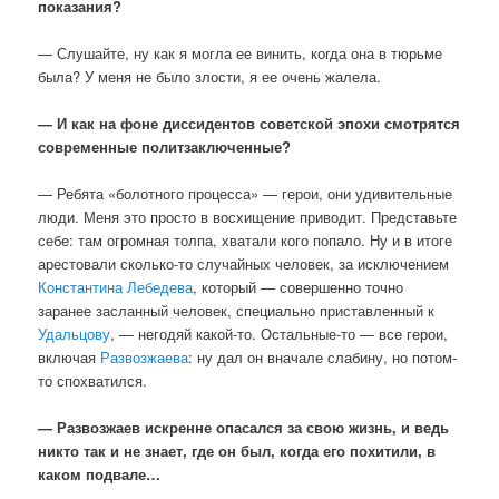
показания?
— Слушайте, ну как я могла ее винить, когда она в тюрьме
была? У меня не было злости, я ее очень жалела.
— И как на фоне диссидентов советской эпохи смотрятся
современные политзаключенные?
— Ребята «болотного процесса» — герои, они удивительные
люди. Меня это просто в восхищение приводит. Представьте
себе: там огромная толпа, хватали кого попало. Ну и в итоге
арестовали сколько-то случайных человек, за исключением
Константина Лебедева
, который — совершенно точно
заранее засланный человек, специально приставленный к
Удальцову
, — негодяй какой-то. Остальные-то — все герои,
включая
Развозжаева
: ну дал он вначале слабину, но потом-
то спохватился.
— Развозжаев искренне опасался за свою жизнь, и ведь
никто так и не знает, где он был, когда его похитили, в
каком подвале…