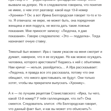
вызвали на допрос. Но я следователю говорила, что понятия
не имею, о чем этот разговор: какой еще 13-й номер
«Хроники»? Он: а вот Ирина Белгородская говорит то-то и то-
то. Я отвечала: не верю, не может быть, она порядочная
женщина и моя подруга, не могла дать такие ложные
показания. Мне приносят записку: «Людочка, я даю
показания». Говорю следователю: «Это — подделка». Тогда
назначают очную ставку.
Тяжелый был момент: Ира с таким ужасом на меня смотрит и
думает, наверное, что я ее осуждаю. Но как можно осуждать
человека, которого арестовали? Кидаюсь к ней с объятиями.
Нам кричат — нельзя, разойдитесь… А Ира рассказывает:
«Людочка, я правда все это рассказала, потому что они
обещают, что никого арестовывать не будут. Они только
хотят, чтобы мы прекратили выпускать «Хронику».
А я — по лучшим рецептам Станиславского: «Ирка, ты чего,
какой 13-й номер? У тебя галлюцинации, что ли?» Она
смеется. Следователь злится: «Но Белгородская говорит,
что данный факт был, и как вы может это объяснить?»