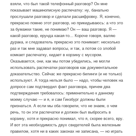
взяли, что был такой телефонный разговор? Он мне
показывает машинописную распечатку: ну, банально
прослушали разговор и сделали расшифровку. Я, конечно,
прекрасно помню этот разговор, но прикидываюсь: а что это
за бумажки такие, не понимаю? Он — ваш разговор. Я —
какой разговор, ерунда какая-то… Короче говоря, валяю
дурака, и следователь прекрасно это понимает: несколько
раз и так мне задавал вопросы, и так, а потом со злобой
комкает распечатку, кидает в корзину с мусором.
Оказывается, они, как мы потом убедились, не могли
использовать распечатки разговоров как документальное
доказательство. Сейчас же прекрасно билинги (и не только)
используют. А тогда нельзя было — надо, чтобы человек на
допросе сам подтвердил факт разговора, причем два
подтверждения требовалось: применительно к данному
моему случаю — и я, и сам Гинзбург должны были
признаться. А если мы оба говорили, что не знаем, о чем
речь, то он эти распечатки и должен был выбросить в
корзину, хотя и прекрасно понимал, что я, скорее всего, вру.
И вот эта необходимость двух свидетелей была железным
правилом, хотя ни в каких законах не записана, — но играть