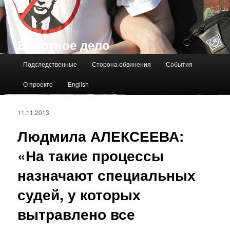
Болотное дело
Главное меню
Подследственные
Сторона обвинения
События
О проекте
English
11.11.2013
Людмила АЛЕКСЕЕВА:
«На такие процессы
назначают специальных
судей, у которых
вытравлено все