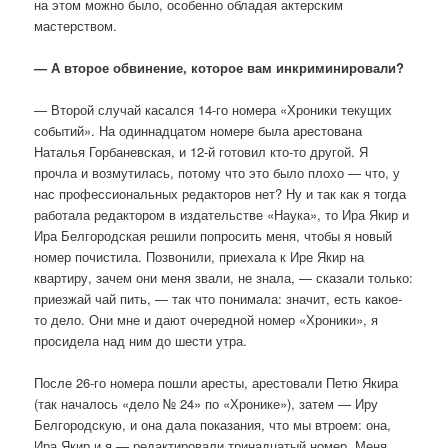
на этом можно было, особенно обладая актерским
мастерством.
— А второе обвинение, которое вам инкриминировали?
— Второй случай касался 14-го номера «Хроники текущих
событий». На одиннадцатом номере была арестована
Наталья Горбаневская, и 12-й готовил кто-то другой. Я
прочла и возмутилась, потому что это было плохо — что, у
нас профессиональных редакторов нет? Ну и так как я тогда
работала редактором в издательстве «Наука», то Ира Якир и
Ира Белгородская решили попросить меня, чтобы я новый
номер почистила. Позвонили, приехала к Ире Якир на
квартиру, зачем они меня звали, не знала, — сказали только:
приезжай чай пить, — так что понимала: значит, есть какое-
то дело. Они мне и дают очередной номер «Хроники», я
просидела над ним до шести утра.
После 26-го номера пошли аресты, арестовали Петю Якира
(так началось «дело № 24» по «Хронике»), затем — Иру
Белгородскую, и она дала показания, что мы втроем: она,
Ира Якир и я — редактировали тринадцатый номер. Меня