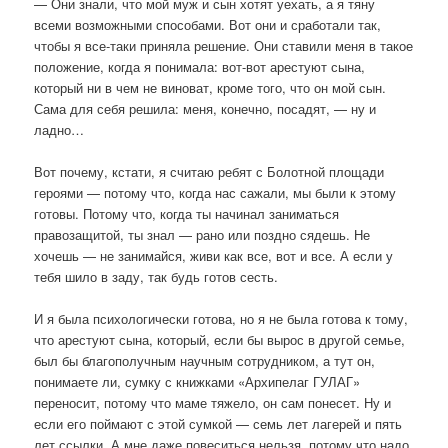
— Они знали, что мой муж и сын хотят уехать, а я тяну
всеми возможными способами. Вот они и сработали так,
чтобы я все-таки приняла решение. Они ставили меня в такое
положение, когда я понимала: вот-вот арестуют сына,
который ни в чем не виноват, кроме того, что он мой сын.
Сама для себя решила: меня, конечно, посадят, — ну и
ладно…
Вот почему, кстати, я считаю ребят с Болотной площади
героями — потому что, когда нас сажали, мы были к этому
готовы. Потому что, когда ты начинал заниматься
правозащитой, ты знал — рано или поздно сядешь. Не
хочешь — не занимайся, живи как все, вот и все. А если у
тебя шило в заду, так будь готов сесть.
И я была психологически готова, но я не была готова к тому,
что арестуют сына, который, если бы вырос в другой семье,
был бы благополучным научным сотрудником, а тут он,
понимаете ли, сумку с книжками «Архипелаг ГУЛАГ»
переносит, потому что маме тяжело, он сам понесет. Ну и
если его поймают с этой сумкой — семь лет лагерей и пять
лет ссылки. А мне даже повеситься нельзя, потому что надо