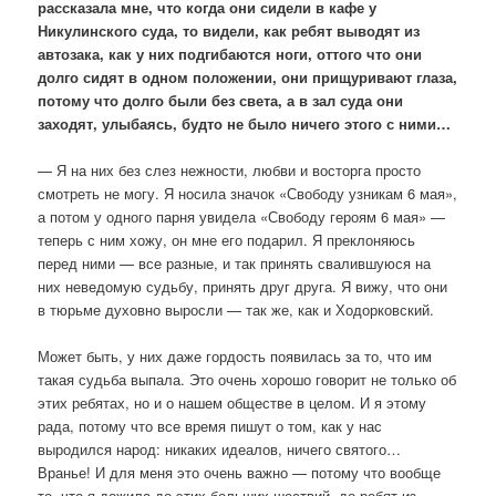
рассказала мне, что когда они сидели в кафе у
Никулинского суда, то видели, как ребят выводят из
автозака, как у них подгибаются ноги, оттого что они
долго сидят в одном положении, они прищуривают глаза,
потому что долго были без света, а в зал суда они
заходят, улыбаясь, будто не было ничего этого с ними…
— Я на них без слез нежности, любви и восторга просто
смотреть не могу. Я носила значок «Свободу узникам 6 мая»,
а потом у одного парня увидела «Свободу героям 6 мая» —
теперь с ним хожу, он мне его подарил. Я преклоняюсь
перед ними — все разные, и так принять свалившуюся на
них неведомую судьбу, принять друг друга. Я вижу, что они
в тюрьме духовно выросли — так же, как и Ходорковский.
Может быть, у них даже гордость появилась за то, что им
такая судьба выпала. Это очень хорошо говорит не только об
этих ребятах, но и о нашем обществе в целом. И я этому
рада, потому что все время пишут о том, как у нас
выродился народ: никаких идеалов, ничего святого…
Вранье! И для меня это очень важно — потому что вообще
то, что я дожила до этих больших шествий, до ребят из