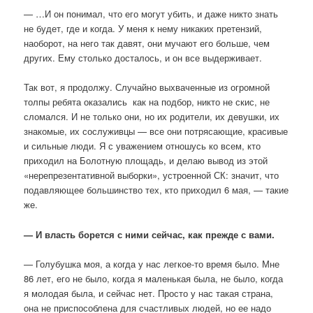
— …И он понимал, что его могут убить, и даже никто знать
не будет, где и когда. У меня к нему никаких претензий,
наоборот, на него так давят, они мучают его больше, чем
других. Ему столько досталось, и он все выдерживает.
Так вот, я продолжу. Случайно выхваченные из огромной
толпы ребята оказались как на подбор, никто не скис, не
сломался. И не только они, но их родители, их девушки, их
знакомые, их сослуживцы — все они потрясающие, красивые
и сильные люди. Я с уважением отношусь ко всем, кто
приходил на Болотную площадь, и делаю вывод из этой
«нерепрезентативной выборки», устроенной СК: значит, что
подавляющее большинство тех, кто приходил 6 мая, — такие
же.
— И власть борется с ними сейчас, как прежде с вами.
— Голубушка моя, а когда у нас легкое-то время было. Мне
86 лет, его не было, когда я маленькая была, не было, когда
я молодая была, и сейчас нет. Просто у нас такая страна,
она не приспособлена для счастливых людей, но ее надо