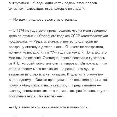
выкрутиться… Я ведь один из тех редких экземпляров
активных правозащитников, которые не сидели.
— Но вам пришлось уехать из страны…
— В 1974 же году меня предупредили, что на меня заведено
дело по статье 70 Уголовного кодекса СССР (
антисоветская
пропаганда.
—
Ред.
), и, значит, я вот-вот сяду, если не
прекращу активную деятельность. Я ничего не прекратила,
но меня не посадили, а в 77-м году мы уехали. Полагаю, это
мое личное везение. Очевидно, просто повезло с куратором
из КГБ, который тайно мне симпатизировал. Он понимал, что
спасти совсем меня не сможет, но решил, что лучше
выдавить из страны, а не посадить. И сделал это тоже по-
благородному… Они же прослушивали наши телефоны и, как
потом я убедилась, и нашу квартиру… Представляете —
какое удовольствие жить в квартире, которая 24 часа в сутки
прослушивается. Неизвестно кем.
— Ну в этом отношении мало что изменилось…