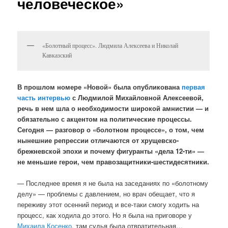
человеческое»
«Болотный процесс». Людмила Алексеева и Николай
Кавказский
В прошлом номере «Новой» была опубликована
первая
часть интервью
с Людмилой Михайловной Алексеевой,
речь в нем шла о необходимости широкой амнистии — и
обязательно с акцентом на политические процессы.
Сегодня — разговор о «болотном процессе», о том, чем
нынешние репрессии отличаются от хрущевско-
брежневской эпохи и почему фигуранты «дела 12-ти» —
не меньшие герои, чем правозащитники-шестидесятники.
— Последнее время я не была на заседаниях по «болотному
делу» — проблемы с давлением, но врач обещает, что я
переживу этот осенний период и все-таки смогу ходить на
процесс, как ходила до этого. Но я была на приговоре у
Михаила Косенко
, там судья была отвратительная…