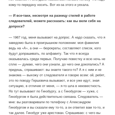
кому-то передачу носить. Вот из-за этого и уехала.
— И все-таки, несмотря на разницу стилей в работе
следователей, можете рассказать: как вы вели себя на
допросе?
— 1967 год, меня вызывают на допрос. А надо сказать, что я
заведомо была в проигрышном положении: моя фамилия
ведь на «А», а они — бюрократы, составляют список, кого
будут допрашивать, по алфавиту. Так что я всегда
оказывалась среди первых. Получаю повестку и всю ночь не
сплю — думаю, чего они узнали, до чего они докопались? А
придешь, спрашивают: вы знаете такого-то? А я с ним и не
знакома — выхожу от следователя и говорю всем: ой, ребят,
это по поводу Гершовича вызывают, и все уже идут, зная
ситуацию, в отличие от меня, — я-то шла в неизвестность.
Но тут вызывают по Гинзбургу, а с Гинзбургом — хуже, с
Гинзбургом я была действительно связана. Следователь —
мне: вы разговаривали по телефону с Александром
Гинзбургом и вы сказали ему то-то, а он ответил вам то-то, и
так далее. Гинзбург уже арестован. Спрашиваю: с чего вы