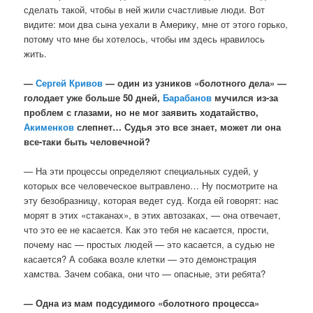
сделать такой, чтобы в ней жили счастливые люди. Вот
видите: мои два сына уехали в Америку, мне от этого горько,
потому что мне бы хотелось, чтобы им здесь нравилось
жить.
—
Сергей Кривов
— один из узников «болотного дела» —
голодает уже больше 50 дней,
Барабанов
мучился из-за
проблем с глазами, но не мог заявить ходатайство,
Акименков
слепнет… Судья это все знает, может ли она
все-таки быть человечной?
— На эти процессы определяют специальных судей, у
которых все человеческое вытравлено… Ну посмотрите на
эту безобразницу, которая ведет суд. Когда ей говорят: нас
морят в этих «стаканах», в этих автозаках, — она отвечает,
что это ее не касается. Как это тебя не касается, прости,
почему нас — простых людей — это касается, а судью не
касается? А собака возле клетки — это демонстрация
хамства. Зачем собака, они что — опасные, эти ребята?
— Одна из мам подсудимого «болотного процесса»