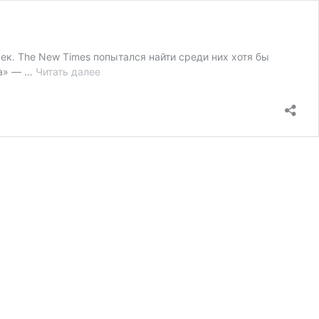
к. The New Times попытался найти среди них хотя бы
“Беззащитная
ла» — …
Читать далее
площадь”:
New
Times
о
свидетелях
защиты