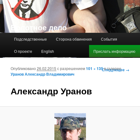
Болотное дело
Главное меню
Подследственные
Сторона обвинения
События
О проекте
English
Прислать информацию
Опубликовано
26.02.2015
с разрешением
101 × 135
в галерее
Навигация по
Следующее →
Уранов Александр Владимирович
изображениям
Александр Уранов