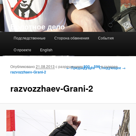
Болотное дело
Главное меню
Подследственные
Сторона обвинения
События
О проекте
English
Опубликовано
21.08.2013
с разрешением
800 × 596
в галерее
Навигация по изображениям
← Предыдущее
Следующее →
razvozzhaev-Grani-2
razvozzhaev-Grani-2