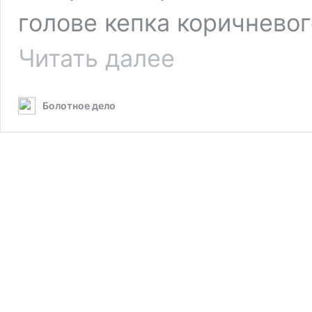
голове кепка коричневог
Тёмно-
Читать далее
синяя
майка
с
Болотное дело
рисунком,
коричневая
кепка