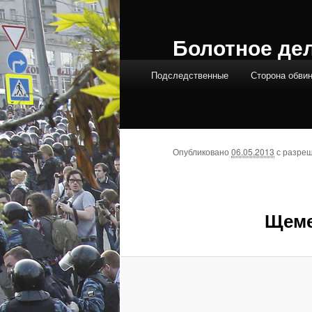
Болотное де
Главное меню
Подследственные
Сторона обви
Опубликовано
06.05.2013
с разре
Щем