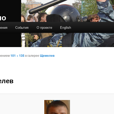
ло
нения
События
О проекте
English
шением
101 × 135
в галерее
Щемелев
елев