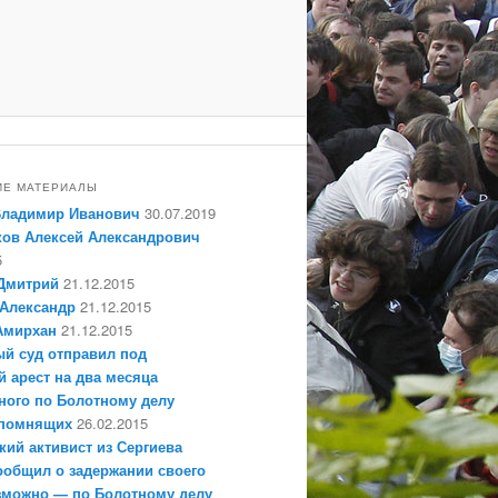
ИЕ МАТЕРИАЛЫ
Владимир Иванович
30.07.2019
ов Алексей Александрович
5
Дмитрий
21.12.2015
Александр
21.12.2015
Амирхан
21.12.2015
й суд отправил под
 арест на два месяца
ного по Болотному делу
епомнящих
26.02.2015
кий активист из Сергиева
ообщил о задержании своего
зможно — по Болотному делу