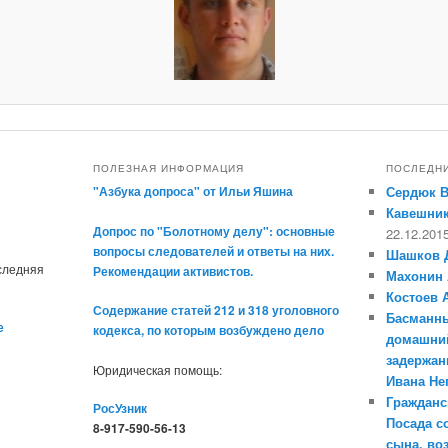
ПОЛЕЗНАЯ ИНФОРМАЦИЯ
ПОСЛЕДН
"Азбука допроса" от Ильи Яшина
Сердюк 
Кавешник
Допрос по "Болотному делу": основные
22.12.201
вопросы следователей и ответы на них.
Шашков 
оследняя
Рекомендации активистов.
Махонин 
Костоев 
Содержание статей 212 и 318 уголовного
Басманны
е
кодекса, по которым возбуждено дело
домашний
задержан
Юридическая помощь:
Ивана Н
Гражданс
РосУзник
Посада с
8-917-590-56-13
сына, во