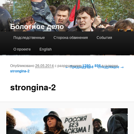
Болотное дело
Главное меню
Подследственные
Сторона обвинения
События
О проекте
English
Опубликовано
26.05.2014
с разрешением
1280 × 853
в галерее
Навигация по изображениям
← Предыдущее
Следующее →
strongina-2
strongina-2