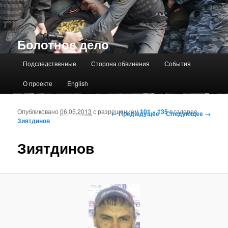
Болотное дело
Главное меню
Подследственные
Сторона обвинения
События
О проекте
English
Опубликовано
06.05.2013
с разрешением
101 × 135
в галерее
Навигация по изображениям
← Предыдущее
Следующее →
Зиятдинов
Зиятдинов