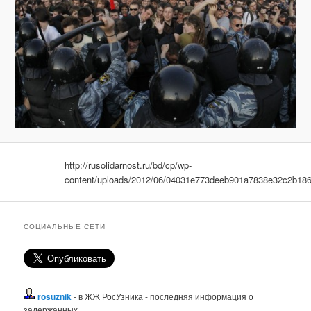
http://rusolidarnost.ru/bd/cp/wp-
content/uploads/2012/06/04031e773deeb901a7838e32c2b186
СОЦИАЛЬНЫЕ СЕТИ
rosuznik
- в ЖЖ РосУзника - последняя информация о
задержанных