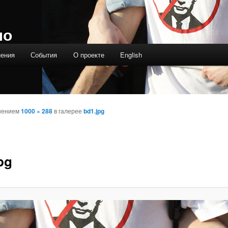
ло
нения
События
О проекте
English
шением
1000 × 288
в галерее
bd1.jpg
pg