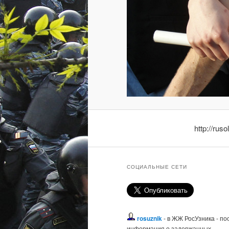
http://rus
СОЦИАЛЬНЫЕ СЕТИ
rosuznik
- в ЖЖ РосУзника - п
информация о задержанных