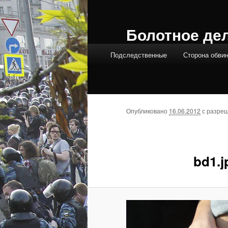
Болотное де
Главное меню
Подследственные
Сторона обви
Опубликовано
16.06.2012
с разре
bd1.j