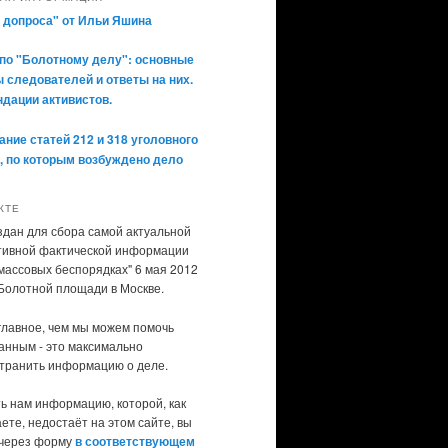
 допроса" от Ильи Яшина
по "Болотному делу": основные
 следователей и ответы на них.
дации активистов.
ние статей 212 и 318 уголовного
, по которым возбуждено дело
КТЕ
здан для сбора самой актуальной
тивной фактической информации
"массовых беспорядках" 6 мая 2012
 Болотной площади в Москве.
главное, чем мы можем помочь
анным - это максимально
транить информацию о деле.
ь нам информацию, которой, как
ете, недостаёт на этом сайте, вы
через форму
в соответствующем