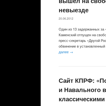
вышел на своб
невыезде
20.06.2012
Один из 13 задержанных за
Каменский отпущен на свобо
пресс-секретарь «Другой Ро
обвинение в установленный 
далее
→
Сайт КПРФ: «П
и Навального 
классическими