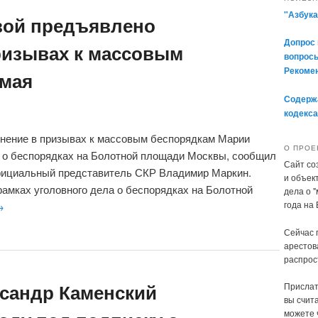
"Азбука
вой предъявлено
Допрос 
ризывах к массовым
вопросы
Рекомен
 мая
Содержа
кодекса
нение в призывах к массовым беспорядкам Марии
О ПРОЕ
а о беспорядках на Болотной площади Москвы, сообщил
Сайт со
фициальный представитель СКР Владимир Маркин.
и объек
амках уголовного дела о беспорядках на Болотной
дела о 
года на
→
Сейчас 
арестов
распрос
ксандр Каменский
Прислат
вы счита
можете 