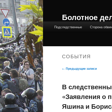
Болотное де
Главное меню
Подследственные
Сторона обви
СОБЫТИЯ
Навигация по записям
←
Предыдущие записи
В следственны
«Заявления о 
Яшина и Борис