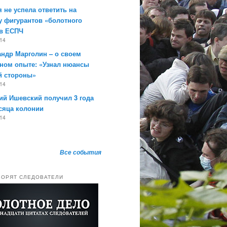
 не успела ответить на
у фигурантов «болотного
 в ЕСПЧ
014
андр Марголин – о своем
ном опыте: «Узнал нюансы
й стороны»
014
ий Ишевский получил 3 года
сяца колонии
014
Все события
ВОРЯТ СЛЕДОВАТЕЛИ