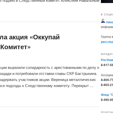
е подано в Следственный комитет Алексеем Навальным
В СОЦИ
rosu
информ
ла акция «Оккупай
Группа 
расслед
Комитет»
ЮРИДИ
РосУзни
8-917-5
кции выразили солидарность с арестованными по делу о
лощади и потребовали отставки главы СКР Бастрыкина.
Ассоци
задержать участников акции. Вереница металлических
8-800-7
8-903-2
все подходы к Следственному комитету. Перекрыт …
Фонд "
8-495-9
ПОЛЕЗН