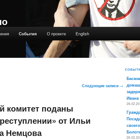
ло
нения
События
О проекте
English
СОБЫТ
Басма
домаш
Следующие записи
→
задер
Ивана
26.02.2
й комитет поданы
Гражда
преступлении» от Ильи
Посад
своег
а Немцова
Болот
26.02.2