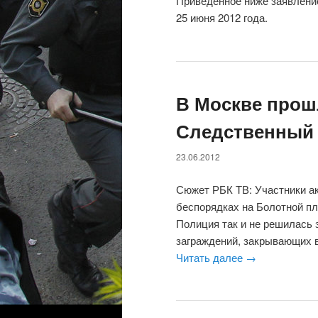
Приведенное ниже заявлени
25 июня 2012 года.
В Москве прош
Следственный 
23.06.2012
Сюжет РБК ТВ: Участники а
беспорядках на Болотной п
Полиция так и не решилась 
заграждений, закрывающих 
Читать далее
→