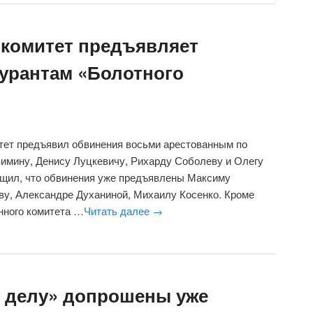
комитет предъявляет
урантам «Болотного
тет предъявил обвинения восьми арестованным по
Зимину, Денису Луцкевичу, Рихарду Соболеву и Олегу
бщил, что обвинения уже предъявлены Максиму
ву, Александре Духаниной, Михаилу Косенко. Кроме
нного комитета …
Читать далее
→
 делу» допрошены уже