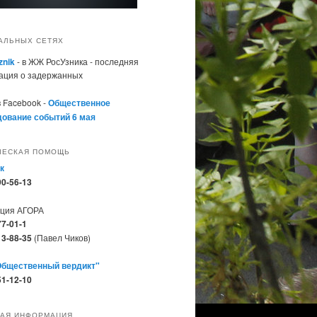
АЛЬНЫХ СЕТЯХ
znik
- в ЖЖ РосУзника - последняя
ация о задержанных
в Facebook -
Общественное
ование событий 6 мая
ЧЕСКАЯ ПОМОЩЬ
к
90-56-13
ация АГОРА
77-01-1
13-88-35
(Павел Чиков)
Общественный вердикт"
51-12-10
АЯ ИНФОРМАЦИЯ