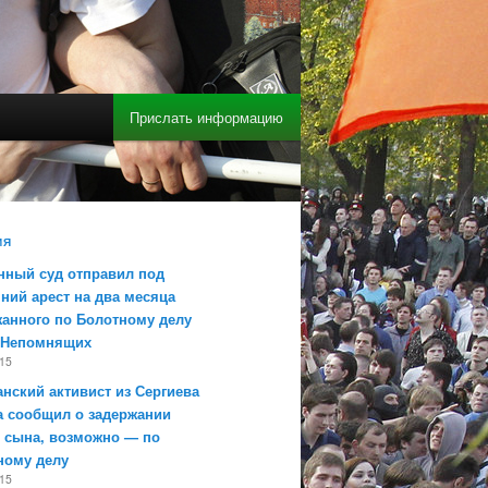
Прислать информацию
ИЯ
нный суд отправил под
ний арест на два месяца
жанного по Болотному делу
 Непомнящих
015
нский активист из Сергиева
а сообщил о задержании
о сына, возможно — по
ному делу
015