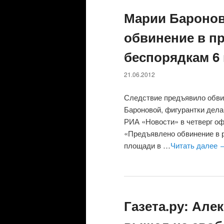
Марии Бароно
обвинение в п
беспорядкам 6
21.06.2012
Следствие предъявило обви
Бароновой, фигурантки дел
РИА «Новости» в четверг о
«Предъявлено обвинение в р
площади в …
Читать далее
Газета.ру: Але