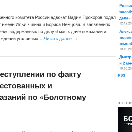
Россия
жалоб
венного комитета России адвокат Вадим Прохоров подал
дела»
т имени Ильи Яшина и Бориса Немцова. В заявлениях
12.12.2
ения задержанных по делу 6 мая к даче показаний и
Алекс
тюрем
уждении уголовных …
Читать далее
→
темно
19.10.2
Дмитр
и 2 ме
10.10.2
реступлении по факту
RSS
рестованных и
азаний по «Болотному
ЧТО ГО