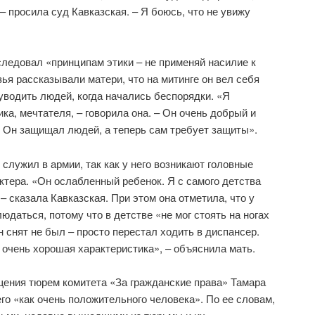
– просила суд Кавказская. – Я боюсь, что не увижу
 следовал «принципам этики – не применяй насилие к
ья рассказывали матери, что на митинге он вел себя
 уводить людей, когда начались беспорядки. «Я
ка, мечтателя, – говорила она. – Он очень добрый и
 Он защищал людей, а теперь сам требует защиты».
 служил в армии, так как у него возникают головные
ктера. «Он ослабленный ребенок. Я с самого детства
 – сказала Кавказская. При этом она отметила, что у
юдаться, потому что в детстве «не мог стоять на ногах
н снят не был – просто перестал ходить в диспансер.
е очень хорошая характеристика», – объяснила мать.
ения тюрем комитета «За гражданские права» Тамара
го «как очень положительного человека». По ее словам,