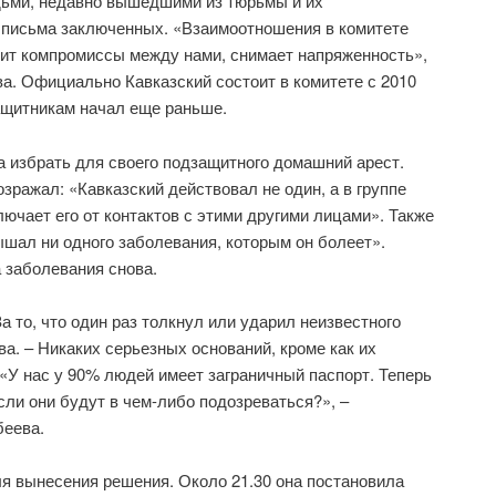
дьми, недавно вышедшими из тюрьмы и их
 письма заключенных. «Взаимоотношения в комитете
дит компромиссы между нами, снимает напряженность»,
ва. Официально Кавказский состоит в комитете с 2010
защитникам начал еще раньше.
 избрать для своего подзащитного домашний арест.
зражал: «Кавказский действовал не один, а в группе
ючает его от контактов с этими другими лицами». Также
ышал ни одного заболевания, которым он болеет».
 заболевания снова.
а то, что один раз толкнул или ударил неизвестного
а. – Никаких серьезных оснований, кроме как их
 «У нас у 90% людей имеет заграничный паспорт. Теперь
сли они будут в чем-либо подозреваться?», –
беева.
я вынесения решения. Около 21.30 она постановила