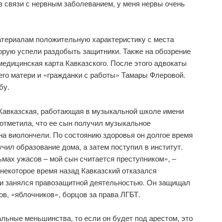
 в связи с нервным заболеванием, у меня нервы очень
атериалам положительную характеристику с места
орую успели раздобыть защитники. Также на обозрение
едицинская карта Кавказского. После этого адвокаты
его матери и «гражданки с работы» Тамары Флеровой.
бу.
Кавказская, работающая в музыкальной школе имени
отметила, что ее сын получил музыкальное
 на виолончели. По состоянию здоровья он долгое время
учил образование дома, а затем поступил в институт.
ьмах ужасов – мой сын считается преступником», –
 некоторое время назад Кавказский отказался
и занялся правозащитной деятельностью. Он защищал
в, «яблочников», борцов за права ЛГБТ.
альные меньшинства, то если он будет под арестом, это