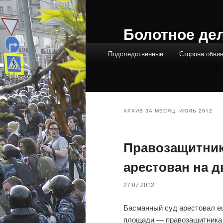
Болотное де
Главное меню
Подследственные
Сторона обви
АРХИВ ЗА МЕСЯЦ:
ИЮЛЬ 2012
Правозащитник
арестован на д
27.07.2012
Басманный суд арестовал ещ
площади — правозащитника 