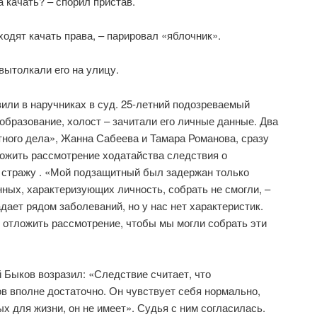
 качать? – спорил пристав.
иходят качать права, – парировал «яблочник».
 вытолкали его на улицу.
вили в наручниках в суд. 25-летний подозреваемый
бразование, холост – зачитали его личные данные. Два
ного дела», Жанна Сабеева и Тамара Романова, сразу
ложить рассмотрение ходатайства следствия о
 стражу . «Мой подзащитный был задержан только
нных, характеризующих личность, собрать не смогли, –
дает рядом заболеваний, но у нас нет характеристик.
 отложить рассмотрение, чтобы мы могли собрать эти
 Быков возразил: «Следствие считает, что
 вполне достаточно. Он чувствует себя нормально,
х для жизни, он не имеет». Судья с ним согласилась.