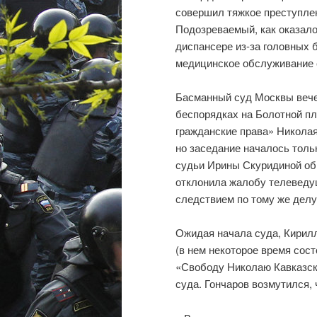
совершил тяжкое преступлен
Подозреваемый, как оказало
диспансере из-за головных 
медицинское обслуживание с
Басманный суд Москвы вечер
беспорядках на Болотной пл
гражданские права» Николая
но заседание началось тольк
судьи Ирины Скуридиной обр
отклонила жалобу телеведу
следствием по тому же делу
Ожидая начала суда, Кирил
(в нем некоторое время сос
«Свободу Николаю Кавказско
суда. Гончаров возмутился, 