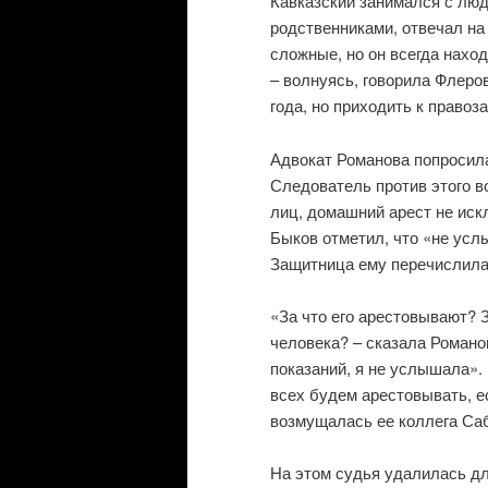
Кавказский занимался с лю
родственниками, отвечал на
сложные, но он всегда нахо
– волнуясь, говорила Флеро
года, но приходить к право
Адвокат Романова попросила
Следователь против этого во
лиц, домашний арест не искл
Быков отметил, что «не усл
Защитница ему перечислила
«За что его арестовывают? З
человека? – сказала Романов
показаний, я не услышала».
всех будем арестовывать, е
возмущалась ее коллега Са
На этом судья удалилась дл