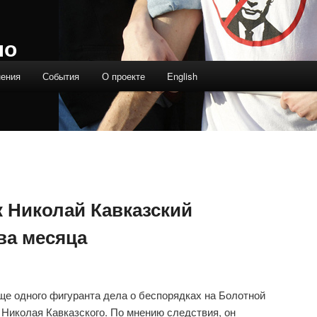
ло
нения
События
О проекте
English
 Николай Кавказский
ва месяца
е одного фигуранта дела о беспорядках на Болотной
Николая Кавказского. По мнению следствия, он