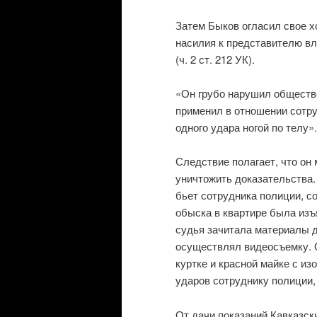
Затем Быков огласил свое х
насилия к представителю вла
(ч. 2 ст. 212 УК).
«Он грубо нарушил обществе
применил в отношении сотр
одного удара ногой по телу».
Следствие полагает, что он 
уничтожить доказательства.
бьет сотрудника полиции, с
обыска в квартире была изъя
судья зачитала материалы д
осуществлял видеосъемку. О
куртке и красной майке с и
ударов сотруднику полиции, 
От дачи показаний Кавказски