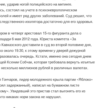
ие, ударив ногой полицейского на митинге.
сь, состоял на учете в психоневрологическом
болей и имеет ряд других заболеваний. Суд решил, что
ледственного изолятора достаточно для его здоровья.
ом в четверг арестовал 15-го фигуранта дела о
ощади 6 мая 2012 года. Юриста комитета «За
 Кавказского доставили в суд во второй половине дня,
о около 19.30, к этому времени у дверей дежурной
азовалась очередь. Кстати, именно она сегодня днем
щей Ксении Собчак, которая требовала вернуть изъятые
 несколько миллионов рублей в различных валютах.
л Гончаров, лидер молодежного крыла партии «Яблоко»
тоял задержанный), написал на бумажном листе
му». Увидевший это пристав стал выгонять его из
что никаких норм закона не нарушил.