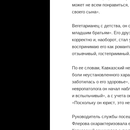
может не всем понравиться, 
своего сына».
Вегетарианец с детства, он
младшим братьям». Его друз
корректно и, наоборот, стал
воспринимаю его как романти
отзывчивый, гостеприимный.
По ее словам, Кавказский не
боли неустановленного хара
заботилась о его здоровье»,
невропатолога он начал набл
и вспыльчивый», а с учета о
«Поскольку он юрист, это н
Руководитель службы посещ
Флерова охарактеризовала е