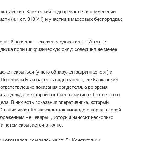
одатайство. Кавказский подозревается в применении
сти (ч.1 ст. 318 УК) и участии в массовых беспорядках
нный порядок, – сказал следователь. – А также
удника полиции физическую силу: совершил не менее
может скрыться (у него обнаружен загранпаспорт) и
 По словам Быкова, есть видеозапись, где Кавказский
оответствующие показания свидетеля, а во время
та одежда, в которой тот был на митинге. После этого
ела. В них есть показания оперативника, который
н описывает Кавказского как «молодого парня в серой
зображением Че Гевары», который наносит несколько
а потом скрывается в толпе.
й отказался, ссылаясь на ст. 51 Конституции,