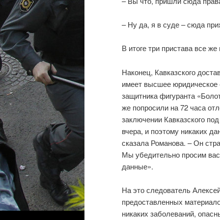
– Вы что, пришли сюда права
– Ну да, я в суде – сюда пр
В итоге три пристава все же
Наконец, Кавказского доста
имеет высшее юридическое о
защитника фигуранта «Болот
же попросили на 72 часа от
заключении Кавказского под
вчера, и поэтому никаких да
сказала Романова. – Он стра
Мы убедительно просим вас
данные».
На это следователь Алексей
предоставленных материалов
никаких заболеваний, опасны