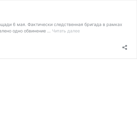
ощади 6 мая. Фактически следственная бригада в рамках
“Побоище
явлено одно обвинение …
Читать далее
с
тенью”
–
“Новая
газета”
о
потерпевших
по
делу