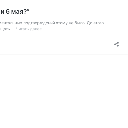
и 6 мая?”
ументальных подтверждений этому не было. До этого
Данила
щищать …
Читать далее
Линдэле:
“Боевое
крыло
движения
“Наши”.
Кто
организовал
беспорядки
6
мая?”