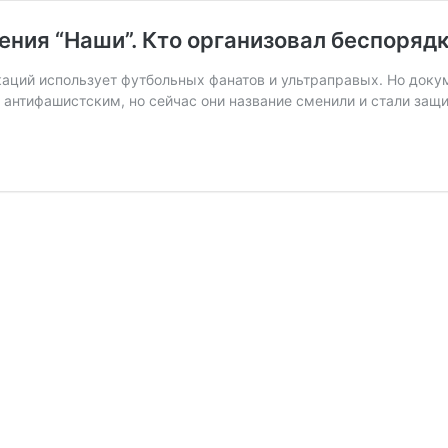
ния “Наши”. Кто организовал беспорядк
окаций использует футбольных фанатов и ультраправых. Но док
 антифашистским, но сейчас они название сменили и стали за