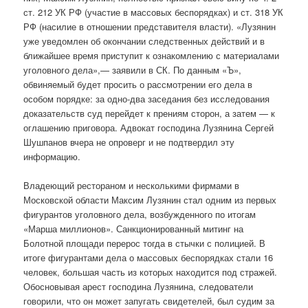
ст. 212 УК РФ (участие в массовых беспорядках) и ст. 318 УК
РФ (насилие в отношении представителя власти). «Лузянин
уже уведомлен об окончании следственных действий и в
ближайшее время приступит к ознакомлению с материалами
уголовного дела»,— заявили в СК. По данным «Ъ»,
обвиняемый будет просить о рассмотрении его дела в
особом порядке: за одно-два заседания без исследования
доказательств суд перейдет к прениям сторон, а затем — к
оглашению приговора. Адвокат господина Лузянина Сергей
Шушпанов вчера не опроверг и не подтвердил эту
информацию.
Владеющий рестораном и несколькими фирмами в
Московской области Максим Лузянин стал одним из первых
фигурантов уголовного дела, возбужденного по итогам
«Марша миллионов». Санкционированный митинг на
Болотной площади перерос тогда в стычки с полицией. В
итоге фигурантами дела о массовых беспорядках стали 16
человек, большая часть из которых находится под стражей.
Обосновывая арест господина Лузянина, следователи
говорили, что он может запугать свидетелей, был судим за