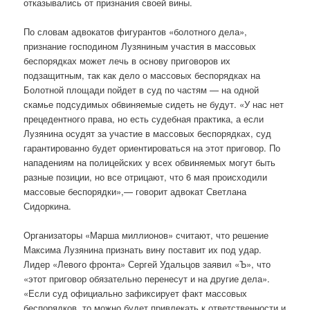
отказывались от признания своей вины.
По словам адвокатов фигурантов «болотного дела»,
признание господином Лузяниным участия в массовых
беспорядках может лечь в основу приговоров их
подзащитным, так как дело о массовых беспорядках на
Болотной площади пойдет в суд по частям — на одной
скамье подсудимых обвиняемые сидеть не будут. «У нас нет
прецедентного права, но есть судебная практика, а если
Лузянина осудят за участие в массовых беспорядках, суд
гарантированно будет ориентироваться на этот приговор. По
нападениям на полицейских у всех обвиняемых могут быть
разные позиции, но все отрицают, что 6 мая происходили
массовые беспорядки»,— говорит адвокат Светлана
Сидоркина.
Организаторы «Марша миллионов» считают, что решение
Максима Лузянина признать вину поставит их под удар.
Лидер «Левого фронта» Сергей Удальцов заявил «Ъ», что
«этот приговор обязательно перенесут и на другие дела».
«Если суд официально зафиксирует факт массовых
беспорядков, то можно будет привлекать к ответственности и