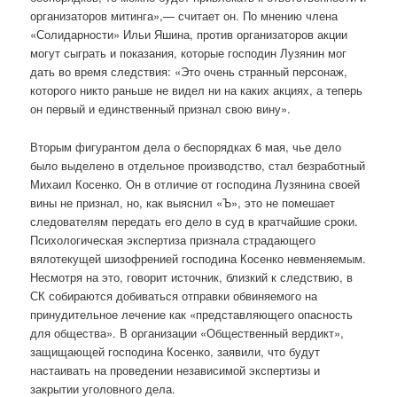
организаторов митинга»,— считает он. По мнению члена
«Солидарности» Ильи Яшина, против организаторов акции
могут сыграть и показания, которые господин Лузянин мог
дать во время следствия: «Это очень странный персонаж,
которого никто раньше не видел ни на каких акциях, а теперь
он первый и единственный признал свою вину».
Вторым фигурантом дела о беспорядках 6 мая, чье дело
было выделено в отдельное производство, стал безработный
Михаил Косенко. Он в отличие от господина Лузянина своей
вины не признал, но, как выяснил «Ъ», это не помешает
следователям передать его дело в суд в кратчайшие сроки.
Психологическая экспертиза признала страдающего
вялотекущей шизофренией господина Косенко невменяемым.
Несмотря на это, говорит источник, близкий к следствию, в
СК собираются добиваться отправки обвиняемого на
принудительное лечение как «представляющего опасность
для общества». В организации «Общественный вердикт»,
защищающей господина Косенко, заявили, что будут
настаивать на проведении независимой экспертизы и
закрытии уголовного дела.