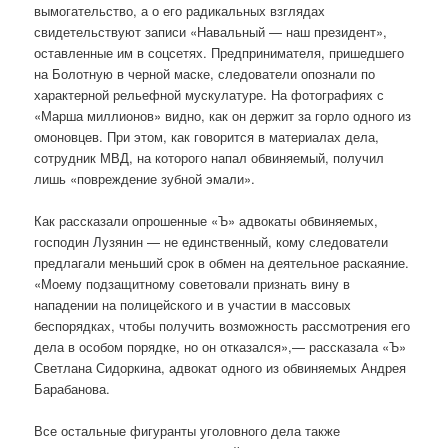
вымогательство, а о его радикальных взглядах
свидетельствуют записи «Навальный — наш президент»,
оставленные им в соцсетях. Предпринимателя, пришедшего
на Болотную в черной маске, следователи опознали по
характерной рельефной мускулатуре. На фотографиях с
«Марша миллионов» видно, как он держит за горло одного из
омоновцев. При этом, как говорится в материалах дела,
сотрудник МВД, на которого напал обвиняемый, получил
лишь «повреждение зубной эмали».
Как рассказали опрошенные «Ъ» адвокаты обвиняемых,
господин Лузянин — не единственный, кому следователи
предлагали меньший срок в обмен на деятельное раскаяние.
«Моему подзащитному советовали признать вину в
нападении на полицейского и в участии в массовых
беспорядках, чтобы получить возможность рассмотрения его
дела в особом порядке, но он отказался»,— рассказала «Ъ»
Светлана Сидоркина, адвокат одного из обвиняемых Андрея
Барабанова.
Все остальные фигуранты уголовного дела также