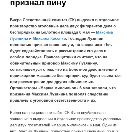
признал вину
Вчера Следственный комитет (СК) выделил в отдельное
производство уголовные дела двух фигурантов дела о
беспорядках на Болотной площади 6 мая —
Максима
Лузянина
и
Михаила Косенко
. Господин Лузянин
полностью признал свою вину и, по сведениям «Ъ»,
будет ходатайствовать о рассмотрении его дела в
особом порядке. Правозащитники считают, что на
обвинительный приговор Максиму Лузянину,
согласившемуся с тем, что на Болотной действительно
происходили массовые беспорядки, суд будет ссылаться
при рассмотрении дел других обвиняемых.
Организаторы «Марша миллионов» 6 мая заявили, что
признания Максима Лузянина позволят следствию
привлечь к уголовной ответственности и их.
Вчера на официальном сайте СК было опубликовано
заявление о выделении в отдельное производство уголовных
дел двух посетителей «Марша миллионов» 6 мая. Один из
них, Максим Лузянин, полностью признал свою вину по ч. 2