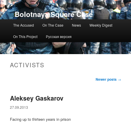
Bolotnaya Square Case
Main menu
The Accused
On The Case
News
Weekly Digest
On This Project
Русская версия
ACTIVISTS
Post navigation
Newer posts
→
Aleksey Gaskarov
27.09.2013
Facing up to thirteen years in prison