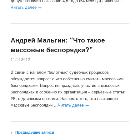
делу» назначил наказание 4,5 года (54 месяца) лишения …
Читать далее
→
Андрей Мальгин: “Что такое
массовые беспорядки?”
11.11.2012
В связи с началом “болотных” судебных процессов
обсуждается вопрос: а что собственно считать массовыми
беспорядками. Вопрос не праздный: участие в массовых
беспорядках и особенно их организация – серьезные статьи
УК, с длинными сроками. Начнем с того, что настоящие
массовые беспорядки …
Читать далее
→
Навигация по записям
←
Предыдущие записи