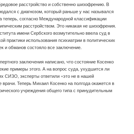
бредовое расстройство и собственно шизофрению. В
людался с диагнозом, который раньше у нас назывался
а теперь, согласно Международной классификации
ипическим расстройством. Это никакая не шизофрения.
ститута имени Сербского возмутительно ввела суд в
кой практики использования психиатрии в политических
ек и обманов состояло все заключение.
пертного заключения написано, что состояние Косенко
кие примеры этого. А на вопрос суда, ухудшится ли
ях СИЗО, эксперты ответили «это не в нашей
е врачи. Теперь Михаил Косенко на полгода окажется в
рического учреждения общего типа с принудительным