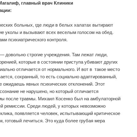
Магалиф, главный врач Клиники
ации:
ческих больных, где люди в белых халатах вытирают
ие уколы и вызывают всех веселым голосом на обед.
ами психиатрического контроля.
— довольно строгие учреждения. Там лежат люди,
ренией, которые в состоянии приступа убивают других
иально отличается от нормального. И вот в такое место
вается, сохранный, то есть социально адаптированный,
 не ожидаешь явных психических отклонений. Этот
 сознание не нарушено, но который отличается
мы после травмы. Михаил Косенко был на амбулаторной
ей ремиссии. Среди людей, у которых невозможно
тклика, появляется человек, испытывающий критическое
м, готовый лечиться. Это куда более грубая мера