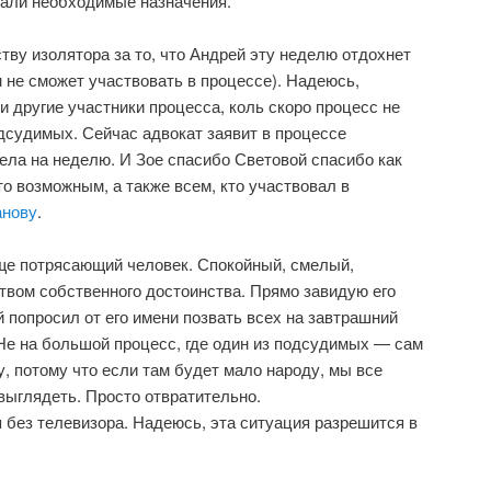
лали необходимые назначения.
тву изолятора за то, что Андрей эту неделю отдохнет
 не сможет участвовать в процессе). Надеюсь,
и другие участники процесса, коль скоро процесс не
одсудимых. Сейчас адвокат заявит в процессе
ела на неделю. И Зое спасибо Световой спасибо как
то возможным, а также всем, кто участвовал в
анову
.
е потрясающий человек. Спокойный, смелый,
твом собственного достоинства. Прямо завидую его
попросил от его имени позвать всех на завтрашний
 Не на большой процесс, где один из подсудимых — сам
у, потому что если там будет мало народу, мы все
выглядеть. Просто отвратительно.
 без телевизора. Надеюсь, эта ситуация разрешится в