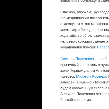
вывозили в больницу и сде
Спасибо, впрочем, руководс
(по медицинским показаниям
отдохнут от этого марафона 
может идти без одного из п
ходатайство об отложении д
человеку, который сделал э
координации помощи
Бараб
Алексей Полихович
— вообщ
ироничный, с огромным чувс
жене.Первым делом Алексей 
приговор
Михаилу Косенко
.
Алексей, а именно к Михаил
будем оооочень уж скверно 
А сейчас Полихович остался
ближайшее время.