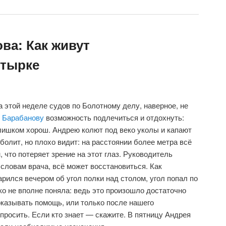
ва: Как живут
утырке
на этой неделе судов по Болотному делу, наверное, не
ь
Барабанову
возможность подлечиться и отдохнуть:
слишком хорош. Андрею колют под веко уколы и капают
 болит, но плохо видит: на расстоянии более метра всё
 что потеряет зрение на этот глаз. Руководитель
 словам врача, всё может восстановиться. Как
рился вечером об угол полки над столом, угол попал по
ко не вполне поняла: ведь это произошло достаточно
оказывать помощь, или только после нашего
росить. Если кто знает — скажите. В пятницу Андрея