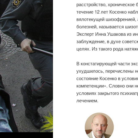
расстройство, хроническое 
течение 12 лет Косенко наб
вялотекущей шизофренией, 
болезней, называется шизот
Эксперт Инна Ушакова из ин
заблуждение, в духе советс
целях. Из такого рода натяж
В констатирующей части экс
ухудшилось, перечислены не
состояние Косенко в услови
компетенции». Словно они н
условиях закрытого психиат
лечением.