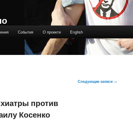
ло
нения
События
О проекте
English
Следующие записи
→
ихиатры против
аилу Косенко